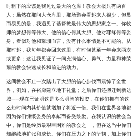
时租下的应该是我见过最大的仓库！教会大概只有两百
人；虽然在那间大仓库里，那场聚会看起来人很少，但显
而易见的是，我遇见了基督教最伟大的思想家之一。你牧
师的梦想何等伟大、他的信心何其大胆、他对耶稣何等委
身，看似对他和耀珊而言，没有什么事情是不可能的。从
那时起，我每年都会回来这里，有时候甚至一年会来两次
或更多；这让我见证了一间充满信心、勇气、力量和神荣
耀的教会快速成长和前进的动力。
这间教会不止一次踏出了大胆的信心步伐而震惊了全世
界，例如，在裕廊建立地下礼堂；之后你们还搬迁到新达
城——现在已证明这是多么明智的投资，在你们拥有的这
么短时间内其价值就增加了将近一倍。我们在世界各地都
因为你们慷慨委身的奉献而备受鼓励。在我认识的教会当
中，你们是经历最艰巨困难的教会之一，但在这当中你们
却继续地扩张和成长。你们在压力之下的坚韧，加上你们