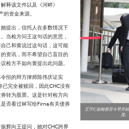
，解释该文件以及《河畔》
）地产的资金来源。
向她提出，信托人在多数情况下
名。当检方问王这句话的意思，
得自己和黄说过这句话，这可能
多的资讯，而不希望自己盲目的
提议检方不如向黄提出此问题。
林令恒的辩方律师陈伟庆证实
债券已完全被赎回，因此CHC没有
债券转为股票。这是针对检方向
是否看过林写给Firna有关债券
王守仁副检察官今早开始
莲。
振辉向王提问，她对CHC跨界