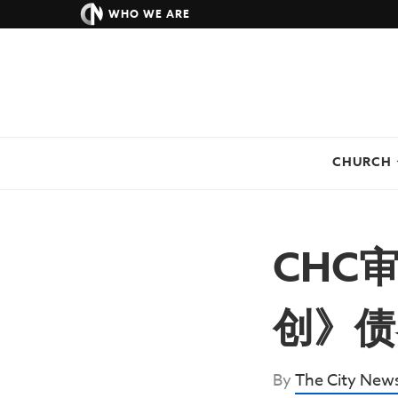
WHO WE ARE
CHURCH
CHC
创》债
By
The City New