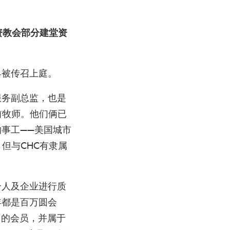
资教会部分建堂资
早被传召上庭。
服务副总监，也是
前牧师。他们俩已
事工——美国城市
但与CHC有隶属
个人及企业进行质
年都是百万圆会
able）的会员，并属于