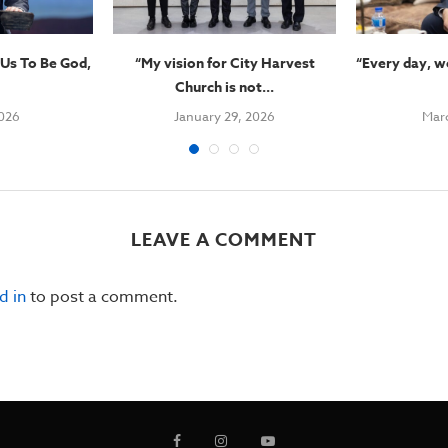
Us To Be God,
“My vision for City Harvest
“Every day, w
Church is not...
2026
January 29, 2026
Mar
LEAVE A COMMENT
d in
to post a comment.