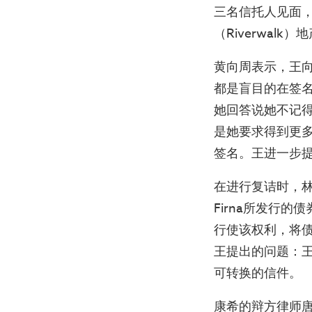
三名信托人见面
（Riverwalk
黄向周表示，王
都是盲目的在签
她回答说她不记
是她要求得到更
签名。王进一步
在进行复诘时，
Firna所发行的
行使该权利，将
王提出的问题：王
可转换的信件。
康希的辩方律师唐