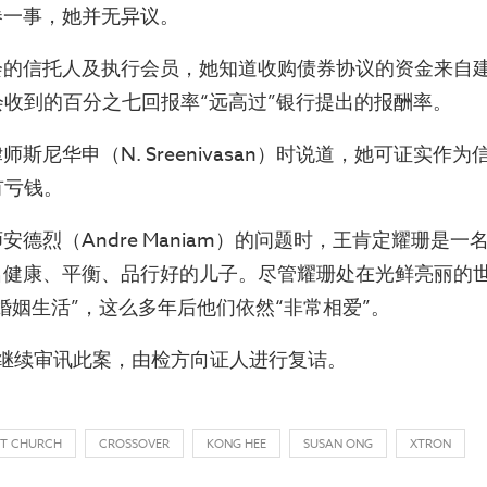
券一事，她并无异议。
会的信托人及执行会员，她知道收购债券协议的资金来自
会收到的百分之七回报率“远高过”银行提出的报酬率。
斯尼华申（N. Sreenivasan）时说道，她可证实作
有亏钱。
安德烈（Andre Maniam）的问题时，王肯定耀珊是一
名健康、平衡、品行好的儿子。尽管耀珊处在光鲜亮丽的
婚姻生活”，这么多年后他们依然“非常相爱”。
钟继续审讯此案，由检方向证人进行复诘。
ST CHURCH
CROSSOVER
KONG HEE
SUSAN ONG
XTRON