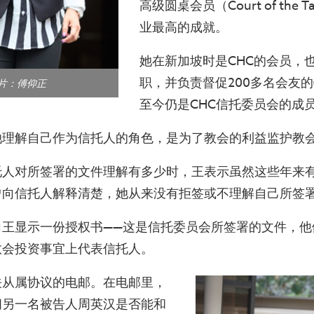
高级圆桌会员（Court of the 
业最高的成就。
她在新加坡时是CHC的会员，
职，并负责督促200多名会友
图片：傅仰正
至今仍是CHC信托委员会的成
她理解自己作为信托人的角色，是为了教会的利益监护教
托人对所签署的文件理解有多少时，王表示虽然这些年来
曾向信托人解释清楚，她从来没有拒签或不理解自己所签
王显示一份授权书——这是信托委员会所签署的文件，他
教会投资事宜上代表信托人。
关从属协议的电邮。在电邮里，
问另一名被告人周英汉是否能和