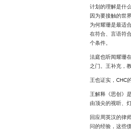
计划的理解是什
因为要接触的世
为何耀珊是最适
在符合、言语符
个条件。
法庭也听闻耀珊
之门。王补充，
王也证实，CHC
王解释《思创》是
由顶尖的视听、
回应周英汉的律
问的经验，这些债