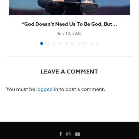
“God Doesn’t Need Us To Be God, But...
July 10, 2026
LEAVE A COMMENT
You must be
logged in
to post a comment.