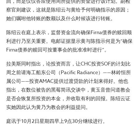
回，而是仅仅答应使用周所提供的资金进行该计划。副检
察官则建议，这就是陈绍云与黄给予何明确指示的原因；
她们嘱咐他转账的数额以及什么时候该进行转账。
陈绍云在庭上表示，监督资金流向确保Firna债券的赎回顺
利进行乃至关重要。电邮证据显示黄与陈指示何是为“确保
Firna债券的赎回可按董事会的批准准时进行”。
拉美斯同时指出，论投资而言，让CHC投资SOF的计划比
周之前请海工船东公司（Pacific Radiance）——林岭恒所
属公司——投资AMAC提供过渡贷款的计划来得好。他也
指出，在数位被告的黑莓简讯交谈中，黄玉音曾问道教会
是否会恢复所投资的本金，并收取有利的回报。陈绍云证
实她因此认为黄乃为教会的利益提问。
庭讯于10月2日星期四早上9点30分继续进行。