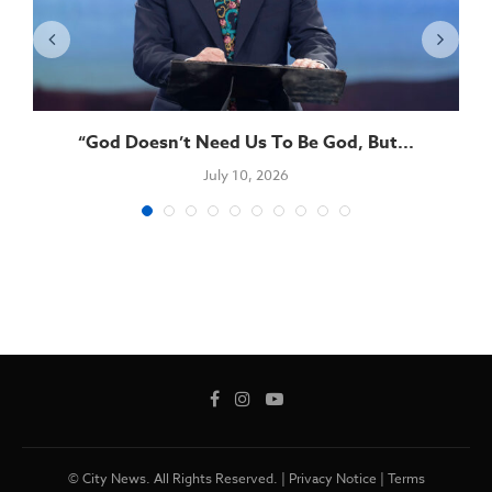
“God Doesn’t Need Us To Be God, But...
July 10, 2026
© City News. All Rights Reserved. |
Privacy Notice
|
Terms