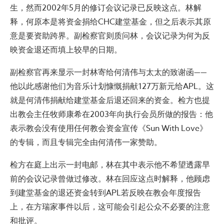
生，然而2002年5月的修订会议记录已反映这点。林解
释，何原本是将资金捐给CHC建堂基金，但之后表示其原
意是要资助跨界。副检察官则质问林，会议记录为何为反
映资金退还而填上较早的日期。
副检察官再来显示一封林寄给何清伟与太太的致谢函——
他以此感谢他们为音乐计划慷慨捐献127万新元给APL。这
就是何清伟捐献给建堂基金后退还回来的资金。检方也提
出教会主任牧师康希在2003年向执行会员所做的报告：他
表示教会没有使用任何教会资金宣传《Sun With Love》
的专辑，而且专辑完全由何清伟一家赞助。
检方在庭上出示一封电邮，林在其中表示他不希望透露早
前的会议记录曾做过修改。林在回应这点时解释，他顾虑
到建堂基金的退还资金转到APL若反映在教会年度报告
上，在方瑞家事件以后，这可能会引起公众不必要的注意
和批评。